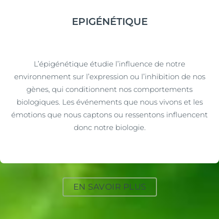
EPIGÉNÉTIQUE
L’épigénétique étudie l’influence de notre
environnement sur l’expression ou l’inhibition de nos
gènes, qui conditionnent nos comportements
biologiques. Les événements que nous vivons et les
émotions que nous captons ou ressentons influencent
donc notre biologie.
EN SAVOIR PLUS